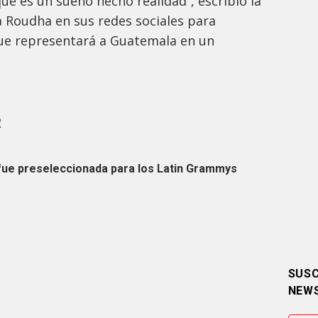
ue es un sueño hecho realidad”, escribió la
 Roudha en sus redes sociales para
que representará a Guatemala en un
R
fue preseleccionada para los Latin Grammys
SUSC
NEW