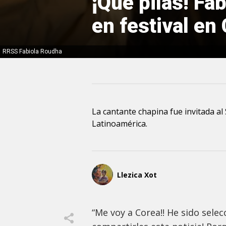
¡Que pilas! F
en festival en
RRSS Fabiola Roudha
La cantante chapina fue invitada a
Latinoamérica.
Llezica Xot
“Me voy a Corea!! He sido sele