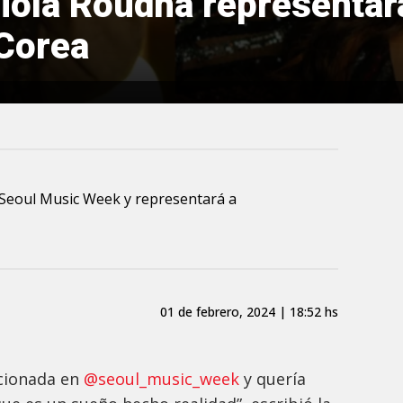
abiola Roudha representa
 Corea
l Seoul Music Week y representará a
01 de febrero, 2024 | 18:52 hs
ccionada en
@seoul_music_week
y quería