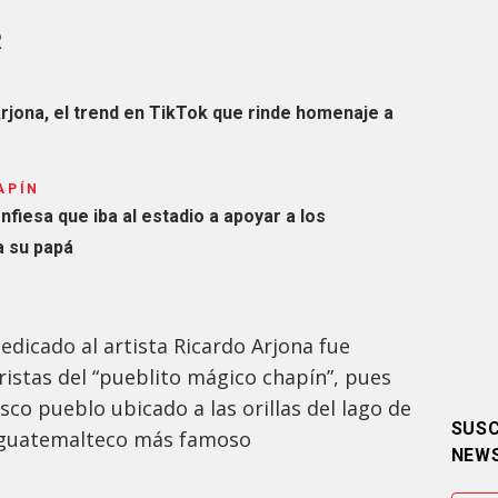
R
Arjona, el trend en TikTok que rinde homenaje a
APÍN
nfiesa que iba al estadio a apoyar a los
a su papá
dicado al artista Ricardo Arjona fue
istas del “pueblito mágico chapín”, pues
sco pueblo ubicado a las orillas del lago de
SUSC
r guatemalteco más famoso
NEW