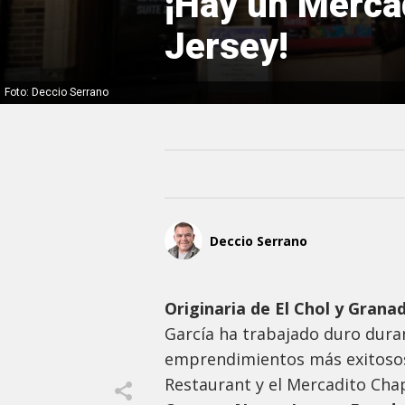
¡Hay un Merca
Jersey!
Foto: Deccio Serrano
Deccio Serrano
Originaria de El Chol y Grana
García ha trabajado duro dura
emprendimientos más exitosos
Restaurant y el Mercadito Cha