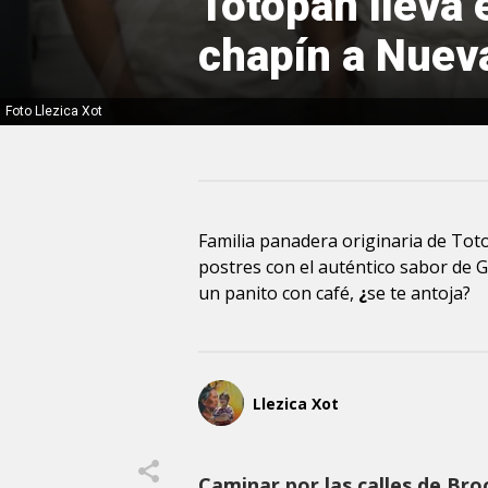
Totopan lleva 
chapín a Nuev
Foto Llezica Xot
Familia panadera originaria de Tot
postres con el auténtico sabor de 
un panito con café,
¿
se te antoja?
Llezica Xot
Caminar por las calles de Bro