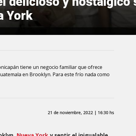
el delicioso y nostálgico
a York
onicapán tiene un negocio familiar que ofrece
Guatemala en Brooklyn. Para este frío nada como
21 de noviembre, 2022 | 16:30 hs
oklyn,
Nueva York
y sentir el inigualable