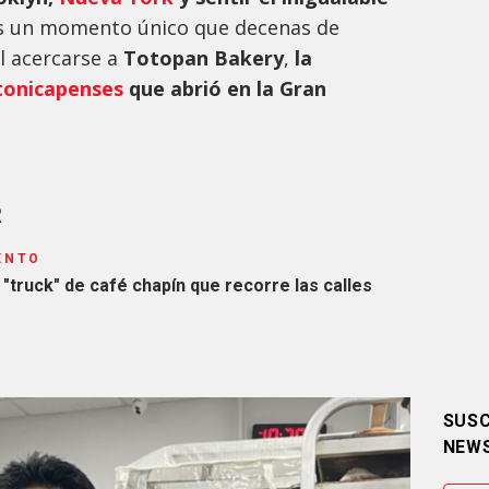
 un momento único que decenas de
l acercarse a
Totopan Bakery
,
la
tonicapenses
que abrió en la Gran
R
ENTO
e "truck" de café chapín que recorre las calles
SUSC
NEW