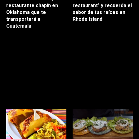
restaurante chapín en
restaurant" y recuerda el
Oklahoma que te
sabor de tus raíces en
transportará a
Rhode Island
Guatemala
La comida que se ofrecen
La comida que se ofrecen
aquí, en
Mi Guatemala
aquí, en
La Criolla
, te
Restaurant
, te
cautivará desde el primer
cautivará desde el primer
momento en el que
momento en el que
lo pruebes.
lo pruebes.
Anímate, visita este
Anímate, visita este
restaurante y
recuerda
restaurante y
recuerda
el sabor chapín.
el sabor chapín.