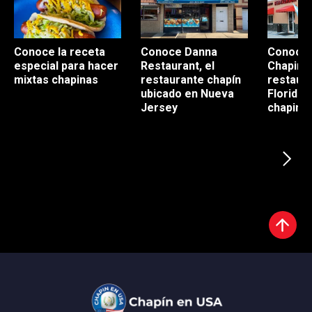
Conoce la receta
Conoce Danna
Conoce 
especial para hacer
Restaurant, el
Chapin", 
mixtas chapinas
restaurante chapín
restaur
ubicado en Nueva
Florida 
Jersey
chapina