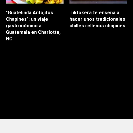
"Guatelinda Antojitos
Tiktokera te enseña a
Chapines": un viaje
hacer unos tradicionales
gastronómico a
chilles rellenos chapines
Guatemala en Charlotte,
¡Mira la receta! Tiktoker
NC
enseña la receta para
¡Pilas! Explora los sabores
hacer unos
chiles
de Guatemala en un
rellenos
al estilo
rincón chapín en
chapín
haciéndose viral
Charlotte para
en redes sociales.
transportarte a tu tierra
natal a través de la
comida.