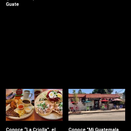
La comida tradicional
Guate
guatemalteca es un
La comida que se ofrecen
verdadero tesoro
aquí, en
La Casa
culinario. Aprende a
Chapina
, te
hacer un delicioso ayote
cautivará desde el primer
en dulce que te
momento en el que
transportará en la tierra
lo pruebes.
que te vio nacer.
Anímate, visita este
restaurante y
recuerda
el sabor chapín.
Conoce “La Criolla”, el
Conoce "Mi Guatemala