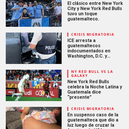
El clásico entre New York
City y New York Red Bulls
tuvo un toque
guatemalteco.
CRISIS MIGRATORIA
ICE arresta a
guatemaltecos
indocumentados en
Washington, D.C. y
Houston, Texas
NY RED BULL VS LA
GALAXY
New York Red Bulls
celebra la Noche Latina y
Guatemala dice
“presente”
CRISIS MIGRATORIA
En suspenso caso de la
guatemalteca que dio a
luz luego de cruzar la