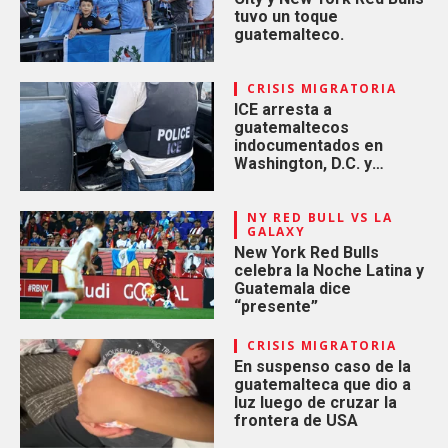
tuvo un toque
guatemalteco.
CRISIS MIGRATORIA
ICE arresta a
guatemaltecos
indocumentados en
Washington, D.C. y
Houston, Texas
NY RED BULL VS LA
GALAXY
New York Red Bulls
celebra la Noche Latina y
Guatemala dice
“presente”
CRISIS MIGRATORIA
En suspenso caso de la
guatemalteca que dio a
luz luego de cruzar la
frontera de USA